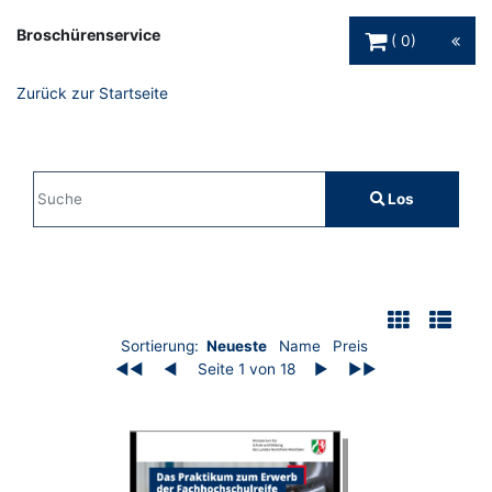
Warenkorb Schaltfl
Broschürenservice
0
Zurück zur Startseite
Sucheingabe
Los
Suche
Filter
Auflistung der Broschüren
Sortierung:
Neueste
Name
Preis
◀◀
◀
Seite 1 von 18
▶
▶▶