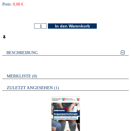
Preis:
0,00 €
In den Warenkorb
BESCHREIBUNG
VERWEISE
AUF
BROSCHÜREN
MERKLISTE
0
VERMERKTE-
ODER
BROSCHÜREN
ZULETZT ANGESEHEN
1
ZULETZT
ANGESEHENE
BROSCHÜREN