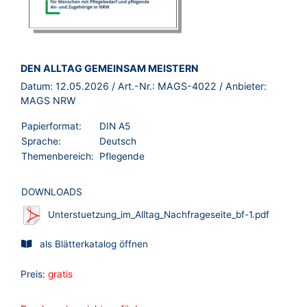
BROSCHÜRE:
DEN ALLTAG GEMEINSAM MEISTERN
Datum:
12.05.2026
/ Art.-Nr.:
MAGS-4022
/ Anbieter:
MAGS NRW
Papierformat:
DIN A5
Sprache:
Deutsch
Themenbereich:
Pflegende
DOWNLOADS
Unterstuetzung_im_Alltag_Nachfrageseite_bf-1.pdf
als Blätterkatalog öffnen
Preis:
gratis