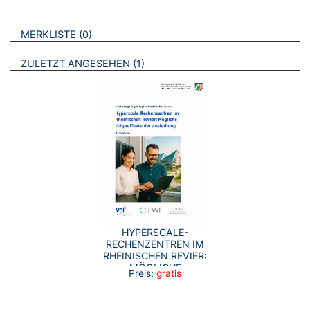
VERWEISE AUF VERMERKTE- ODER ZULETZT ANGESEHENE
BROSCHÜREN
MERKLISTE
0
BROSCHÜREN
ZULETZT ANGESEHEN
1
HYPERSCALE-
RECHENZENTREN IM
RHEINISCHEN REVIER:
MÖGLICHE
Preis:
gratis
FOLGEEFFEKTE DER
ANSIEDLUNG -
KURZFASSUNG