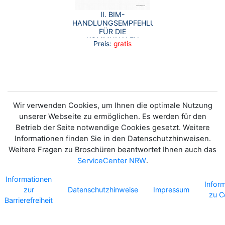
II. BIM-
HANDLUNGSEMPFEHLUNG
FÜR DIE
KOMMUNALEN
Preis:
gratis
BAUVERWALTUNGEN
UND DIE KOMMUNALE
GEBÄUDEWIRTSCHAFT
IN NORDRHEIN-
WESTFALEN
Wir verwenden Cookies, um Ihnen die optimale Nutzung
unserer Webseite zu ermöglichen. Es werden für den
Betrieb der Seite notwendige Cookies gesetzt. Weitere
Informationen finden Sie in den Datenschutzhinweisen.
Weitere Fragen zu Broschüren beantwortet Ihnen auch das
ServiceCenter NRW
.
Informationen
Infor
zur
Datenschutzhinweise
Impressum
zu C
Barrierefreiheit