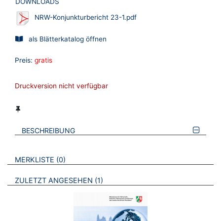
DOWNLOADS
NRW-Konjunkturbericht 23-1.pdf
als Blätterkatalog öffnen
Preis:
gratis
Druckversion nicht verfügbar
BESCHREIBUNG
VERWEISE AUF VERMERKTE- ODER ZULETZT ANGESEHENE
BROSCHÜREN
MERKLISTE
0
BROSCHÜREN
ZULETZT ANGESEHEN
1