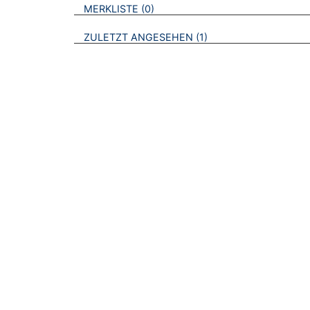
VERWEISE AUF VERMERKTE- ODER ZULET
BROSCHÜREN
MERKLISTE
0
BROSCHÜREN
ZULETZT ANGESEHEN
1