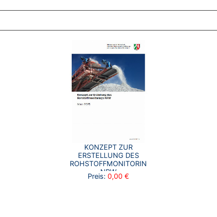
ZT ANGESEHENE BROSCHÜREN
KONZEPT ZUR
ERSTELLUNG DES
ROHSTOFFMONITORINGS
NRW
Preis:
0,00 €