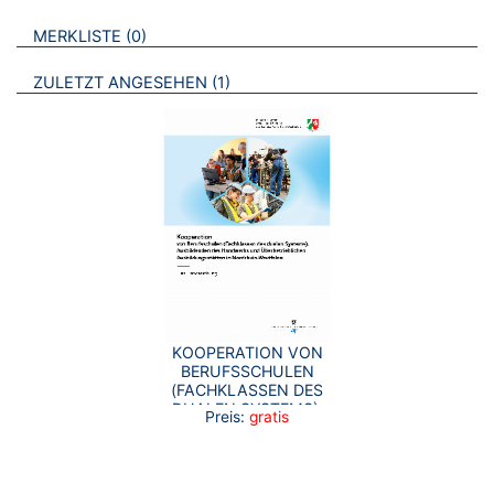
VERWEISE AUF VERMERKTE- ODER ZULETZT ANGESEHENE
BROSCHÜREN
MERKLISTE
0
BROSCHÜREN
ZULETZT ANGESEHEN
1
KOOPERATION VON
BERUFSSCHULEN
(FACHKLASSEN DES
DUALEN SYSTEMS),
Preis:
gratis
AUSBILDENDEN DES
HANDWERKS UND
ÜBERBETRIEBLICHEN
AUSBILDUNGSSTÄTTEN