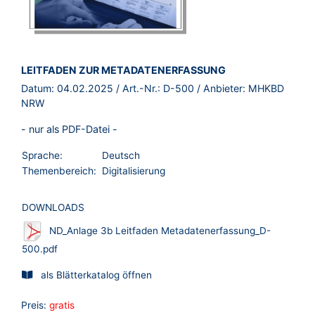
BROSCHÜRE:
LEITFADEN ZUR METADATENERFASSUNG
Datum:
04.02.2025
/ Art.-Nr.:
D-500
/ Anbieter:
MHKBD
NRW
- nur als PDF-Datei -
Sprache:
Deutsch
Themenbereich:
Digitalisierung
DOWNLOADS
ND_Anlage 3b Leitfaden Metadatenerfassung_D-
500.pdf
als Blätterkatalog öffnen
Preis:
gratis