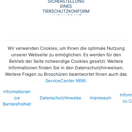
SICHERSTELLUNG
EINES
TIERSCHUTZKONFORMEN
UMGANGS MIT
EINZELNEN KRANKEN
SCHWEINEN IN
SCHWEINEHALTENDEN
BETRIEBEN
Wir verwenden Cookies, um Ihnen die optimale Nutzung
unserer Webseite zu ermöglichen. Es werden für den
Betrieb der Seite notwendige Cookies gesetzt. Weitere
Informationen finden Sie in den Datenschutzhinweisen.
Weitere Fragen zu Broschüren beantwortet Ihnen auch das
ServiceCenter NRW
.
Informationen
Infor
zur
Datenschutzhinweise
Impressum
zu C
Barrierefreiheit