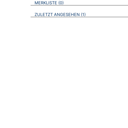
VERWEISE AUF VERMERKTE- ODER ZULET
BROSCHÜREN
MERKLISTE
0
BROSCHÜREN
ZULETZT ANGESEHEN
1