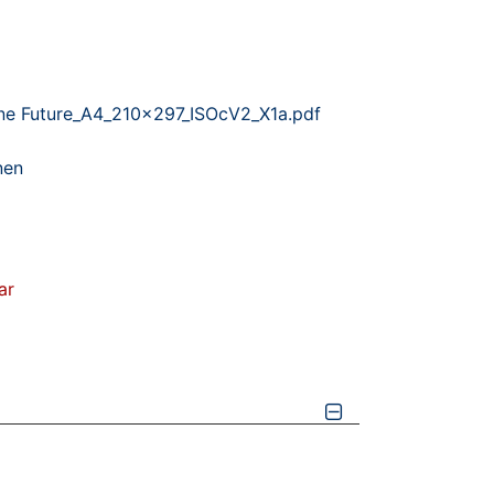
ne Future_A4_210x297_ISOcV2_X1a.pdf
nen
ar