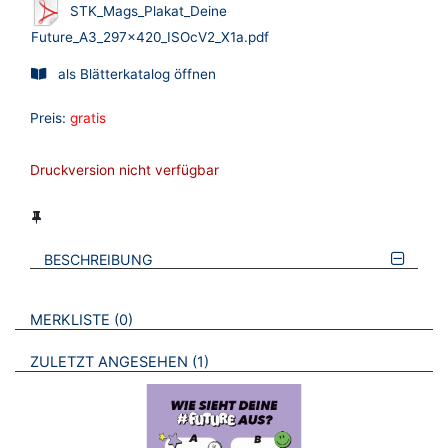
STK_Mags_Plakat_Deine
Future_A3_297x420_ISOcV2_X1a.pdf
als Blätterkatalog öffnen
Preis:
gratis
Druckversion nicht verfügbar
BESCHREIBUNG
VERWEISE AUF VERMERKTE- ODER ZULETZT ANGESEHENE
BROSCHÜREN
MERKLISTE
0
BROSCHÜREN
ZULETZT ANGESEHEN
1