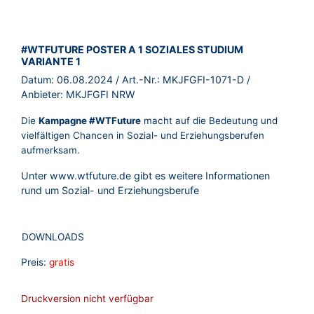
BROSCHÜRE:
#WTFUTURE POSTER A 1 SOZIALES STUDIUM
VARIANTE 1
Datum:
06.08.2024
/ Art.-Nr.:
MKJFGFI-1071-D
/
Anbieter:
MKJFGFI NRW
Die
Kampagne #WTFuture
macht auf die Bedeutung und
vielfältigen Chancen in Sozial- und Erziehungsberufen
aufmerksam.
Unter
www.wtfuture.de
gibt es weitere Informationen
rund um Sozial- und Erziehungsberufe
DOWNLOADS
Preis:
gratis
Druckversion nicht verfügbar