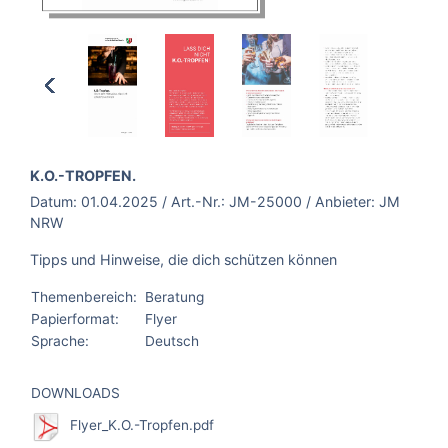
Vorherige
Seite
BROSCHÜRE:
K.O.-TROPFEN.
Nächste
Datum:
01.04.2025
/ Art.-Nr.:
JM-25000
/ Anbieter:
JM
Seite
NRW
Tipps und Hinweise, die dich schützen können
Themenbereich:
Beratung
Papierformat:
Flyer
Sprache:
Deutsch
DOWNLOADS
Flyer_K.O.-Tropfen.pdf