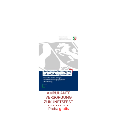
ZT ANGESEHENE BROSCHÜREN
AMBULANTE
VERSORGUNG
ZUKUNFTSFEST
GESTALTEN
Preis:
gratis
(KURZFASSUNG)