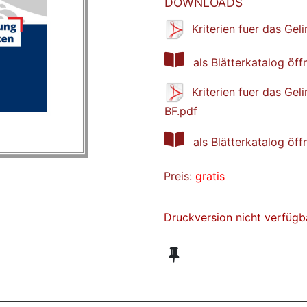
DOWNLOADS
Kriterien fuer das Ge
als Blätterkatalog öff
Kriterien fuer das Ge
BF.pdf
als Blätterkatalog öff
Preis:
gratis
Druckversion nicht verfügb