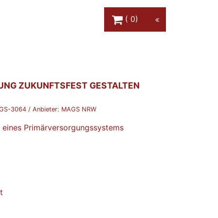
Warenkorb Schaltfläche
0
NG ZUKUNFTSFEST GESTALTEN
GS-3064
/ Anbieter:
MAGS NRW
n eines Primärversorgungssystems
t