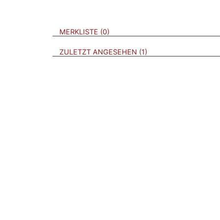
VERWEISE AUF VERMERKTE- ODER ZULET
BROSCHÜREN
MERKLISTE
0
BROSCHÜREN
ZULETZT ANGESEHEN
1