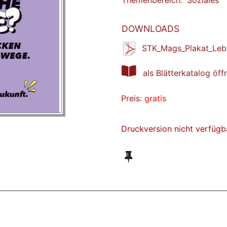
Themenbereich:
Soziales
DOWNLOADS
STK_Mags_Plakat_Leb
als Blätterkatalog öff
Preis:
gratis
Druckversion nicht verfügb
ZT ANGESEHENE BROSCHÜREN