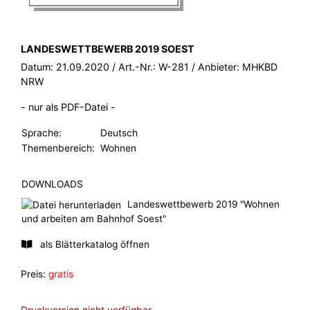
BROSCHÜRE:
LANDESWETTBEWERB 2019 SOEST
Datum:
21.09.2020
/ Art.-Nr.:
W-281
/ Anbieter:
MHKBD
NRW
- nur als PDF-Datei -
Sprache:
Deutsch
Themenbereich:
Wohnen
DOWNLOADS
Landeswettbewerb 2019 "Wohnen
und arbeiten am Bahnhof Soest"
als Blätterkatalog öffnen
Preis:
gratis
Druckversion nicht verfügbar